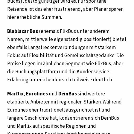
buchst, desto günstiger wird es. Für spontane
Reisende ist das eher frustrierend, aber Planer sparen
hier erhebliche Summen.
Blablacar Bus
(ehemals FlixBus unter anderem
Namen, mittlerweile eigenständig positioniert) bietet
ebenfalls Langstreckenverbindungen mit starkem
Fokus auf Flexibilität und Gemeinschaftsgedanke. Die
Preise liegen im ähnlichen Segment wie FlixBus, aber
die Buchungsplattform und die Kundenservice-
Erfahrung unterscheiden sich teilweise deutlich.
Marflix
,
Eurolines
und
DeinBus
sind weitere
etablierte Anbieter mit regionalen Stärken. Während
Eurolines eher traditionell ausgerichtet ist und
längere Geschichte hat, konzentrieren sich DeinBus
und Marflix auf spezifische Regionen und