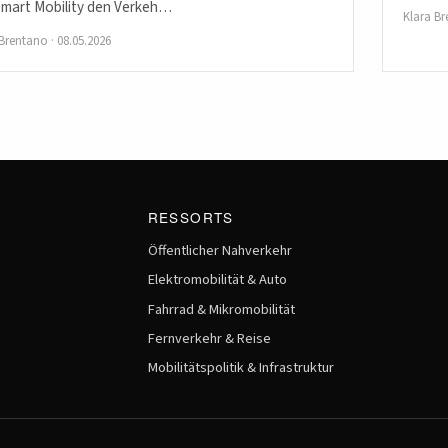
Smart Mobility den Verkeh…
Klara B
 Brentano
·
08.05.2026
RESSORTS
Öffentlicher Nahverkehr
Elektromobilität & Auto
Fahrrad & Mikromobilität
Fernverkehr & Reise
Mobilitätspolitik & Infrastruktur