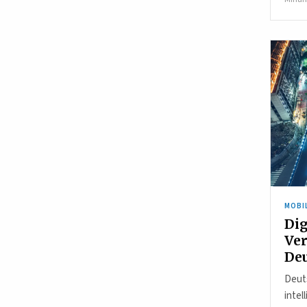
MOBI
Dig
Ver
De
Deuts
intel