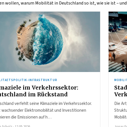
n wollen, warum Mobilität in Deutschland so ist, wie sie ist – und
LITAETSPOLITIK-INFRASTRUKTUR
MOBILI
maziele im Verkehrssektor:
Stad
utschland im Rückstand
Verk
chland verfehlt seine Klimaziele im Verkehrssektor.
Die Ar
z wachsender Elektromobilität und Investitionen
Strukt
nieren die Emissionen auf h…
Mobili
m Scholz
·
12.05.2026
Jonas F