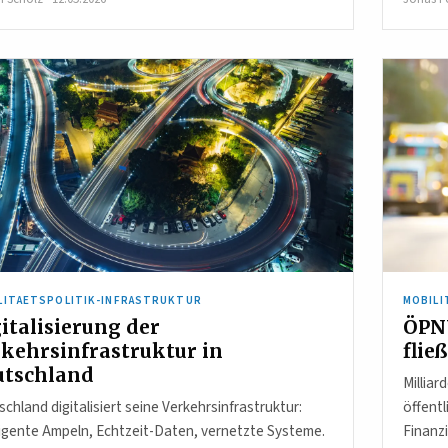
LITAETSPOLITIK-INFRASTRUKTUR
MOBILI
italisierung der
ÖPNV
kehrsinfrastruktur in
flie
utschland
Milliar
chland digitalisiert seine Verkehrsinfrastruktur:
öffentl
ligente Ampeln, Echtzeit-Daten, vernetzte Systeme.
Finanz