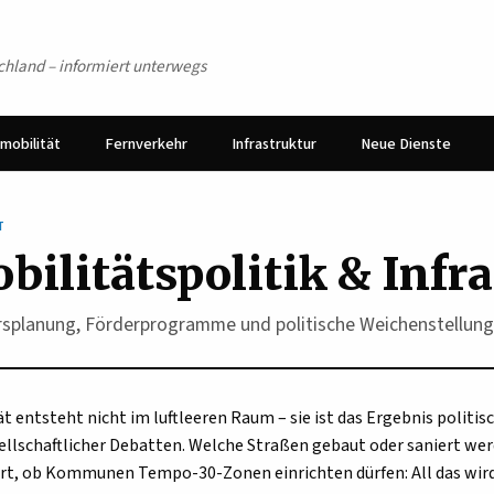
schland – informiert unterwegs
mobilität
Fernverkehr
Infrastruktur
Neue Dienste
T
bilitätspolitik & Infr
rsplanung, Förderprogramme und politische Weichenstellunge
ät entsteht nicht im luftleeren Raum – sie ist das Ergebnis politi
ellschaftlicher Debatten. Welche Straßen gebaut oder saniert werde
ert, ob Kommunen Tempo-30-Zonen einrichten dürfen: All das wir