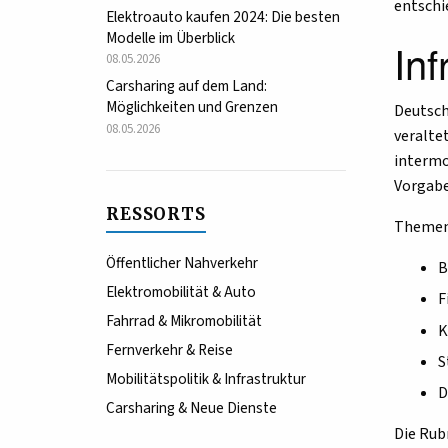
entschi
Elektroauto kaufen 2024: Die besten
Modelle im Überblick
Inf
08.05.2026
Carsharing auf dem Land:
Möglichkeiten und Grenzen
Deutsch
08.05.2026
veralte
intermo
Vorgabe
RESSORTS
Themenf
Öffentlicher Nahverkehr
B
Elektromobilität & Auto
F
Fahrrad & Mikromobilität
K
Fernverkehr & Reise
S
Mobilitätspolitik & Infrastruktur
D
Carsharing & Neue Dienste
Die Rub