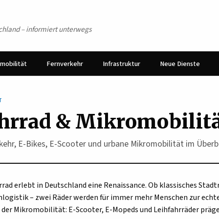
schland – informiert unterwegs
mobilität
Fernverkehr
Infrastruktur
Neue Dienste
T
hrrad & Mikromobilit
ehr, E-Bikes, E-Scooter und urbane Mikromobilität im Überbl
rrad erlebt in Deutschland eine Renaissance. Ob klassisches Stadtr
nlogistik – zwei Räder werden für immer mehr Menschen zur echte
der Mikromobilität: E-Scooter, E-Mopeds und Leihfahrräder präg