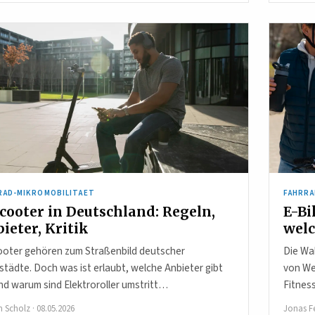
RAD-MIKROMOBILITAET
FAHRRA
cooter in Deutschland: Regeln,
E-Bi
ieter, Kritik
welc
ooter gehören zum Straßenbild deutscher
Die Wa
tädte. Doch was ist erlaubt, welche Anbieter gibt
von We
nd warum sind Elektroroller umstritt…
Fitnes
m Scholz
·
08.05.2026
Jonas F