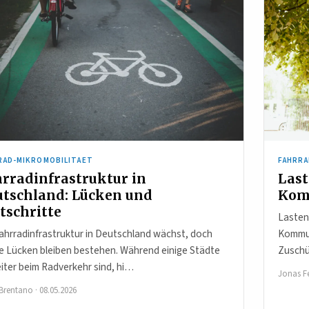
RAD-MIKROMOBILITAET
FAHRRA
rradinfrastruktur in
Last
utschland: Lücken und
Kom
tschritte
Lasten
ahrradinfrastruktur in Deutschland wächst, doch
Kommun
e Lücken bleiben bestehen. Während einige Städte
Zuschü
iter beim Radverkehr sind, hi…
Jonas F
 Brentano
·
08.05.2026