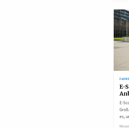
FAHR
E-S
Anb
E-Sc
Großs
es, u
Miria