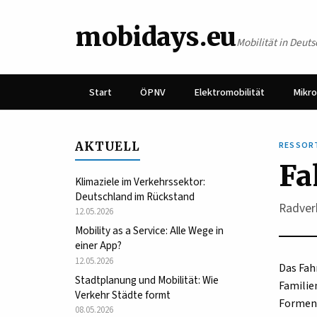
mobidays.eu
Mobilität in Deut
Start
ÖPNV
Elektromobilität
Mikro
AKTUELL
RESSOR
Fa
Klimaziele im Verkehrssektor:
Deutschland im Rückstand
Radverk
12.05.2026
Mobility as a Service: Alle Wege in
einer App?
12.05.2026
Das Fah
Stadtplanung und Mobilität: Wie
Familie
Verkehr Städte formt
Formen 
08.05.2026