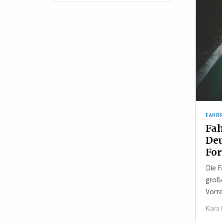
FAHR
Fah
De
For
Die F
groß
Vorre
Klara