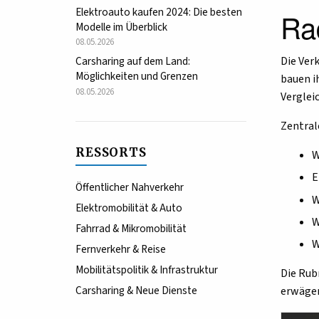
Elektroauto kaufen 2024: Die besten
Ra
Modelle im Überblick
08.05.2026
Die Ver
Carsharing auf dem Land:
Möglichkeiten und Grenzen
bauen i
08.05.2026
Verglei
Zentral
RESSORTS
W
E
Öffentlicher Nahverkehr
W
Elektromobilität & Auto
W
Fahrrad & Mikromobilität
W
Fernverkehr & Reise
Mobilitätspolitik & Infrastruktur
Die Rub
Carsharing & Neue Dienste
erwägen